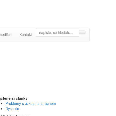
Search
médiích
Kontakt
for
jčtenější články
Problémy s úzkostí a strachem
Dyslexie