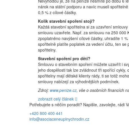
Nevýhodou je, že na peníze nesmíte po dobu 6 let 
nárok na státní podporu a navíc museli spořitelně
0,5 % z cílové částky.
Kolik stavební spoření stojí?
Každá stavební spořitelna si za uzavření smlouvy 
smlouvu uzavřete. Např. za smlouvu na 250 000 K
zpoplatněno navýšení cílové částky, uhradíte 1 % 
spořitelně platíte poplatek za vedení účtu, ten s
spořitelny.
Stavební spoření pro děti?
Smlouvu o stavebním spoření můžete uzavřít i svý
jeho dospělosti tak lze zvládnout tři spořící cykly
spořitelny mají dětské klienty rády, ti se totiž moh
smlouvy nabízejí za výhodnějších podmínek.
Zdroj:
www.penize.cz
, vše o osobních financích n
zobrazit celý článek
Potřebujete s něčím poradit? Napište, zavolejte, rád
+420 800 400 441
info@asociaceneuplnychrodin.cz