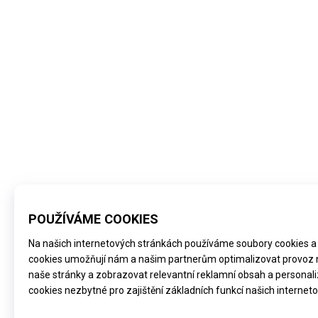
Odebírejte naše novink
(c) 2011-2016 Asociace 
Mediální partneři:
Babin
Pracujicimama.cz
Partneři:
VašeVýživné.c