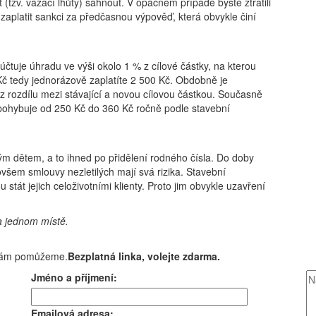
(tzv. vázací lhůty) sáhnout. V opačném případě byste ztratili
 zaplatit sankci za předčasnou výpověď, která obvykle činí
účtuje úhradu ve výši okolo 1 % z cílové částky, na kterou
č tedy jednorázově zaplatíte 2 500 Kč. Obdobně je
z rozdílu mezi stávající a novou cílovou částkou. Současně
e pohybuje od 250 Kč do 360 Kč ročně podle stavební
m dětem, a to ihned po přidělení rodného čísla. Do doby
, ovšem smlouvy nezletilých mají svá rizika. Stavební
ou stát jejich celoživotními klienty. Proto jim obvykle uzavření
a jednom místě.
i Vám pomůžeme.
Bezplatná linka, volejte zdarma.
Jméno a příjmení:
Emailová adresa: