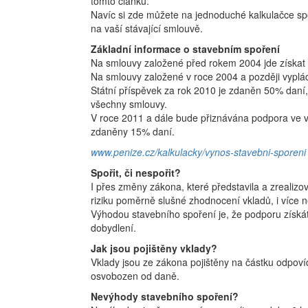
tomto článku.
Navíc si zde můžete na jednoduché kalkulačce spoč
na vaší stávající smlouvě.
Základní informace o stavebním spoření
Na smlouvy založené před rokem 2004 jde získat 
Na smlouvy založené v roce 2004 a později vyplác
Státní příspěvek za rok 2010 je zdaněn 50% daní,
všechny smlouvy.
V roce 2011 a dále bude přiznávána podpora ve v
zdaněny 15% daní.
www.penize.cz/kalkulacky/vynos-stavebni-sporeni
Spořit, či nespořit?
I přes změny zákona, které představila a zrealizo
riziku poměrně slušné zhodnocení vkladů, i více n
Výhodou stavebního spoření je, že podporu získáte
dobydlení.
Jak jsou pojištěny vklady?
Vklady jsou ze zákona pojištěny na částku odpovíd
osvobozen od daně.
Nevýhody stavebního spoření?