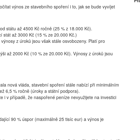
Pr
ítat výnos ze stavebního spoření i to, jak se bude vyvíjet
od státu až 4500 Kč ročně (25 % z 18.000 Kč).
í stát až 3000 Kč (15 % ze 20.000 Kč.)
 výnosy z úroků jsou však stále osvobozeny. Platí pro
ýši až 2000 Kč (10 % ze 20.000 Kč). Výnosy z úroků jsou
vala nová vláda, stavební spoření stále nabízí při minimálním
ež 6,5 % ročně (úroky a státní podpora).
 i v případě, že naspořené peníze nevyužijete na investici
ající 90 % úspor (maximálně 25 tisíc eur) a výnos je