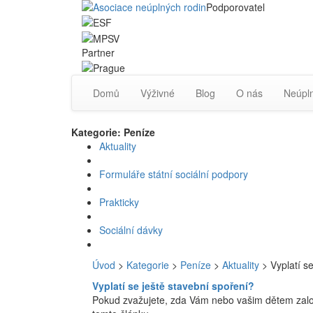
Podporovatel
Partner
Domů
Výživné
Blog
O nás
Neúpln
Kategorie: Peníze
Aktuality
Formuláře státní sociální podpory
Prakticky
Sociální dávky
Úvod
>
Kategorie
>
Peníze
>
Aktuality
> Vyplatí se
Vyplatí se ještě stavební spoření?
Pokud zvažujete, zda Vám nebo vašim dětem založi