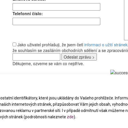
Telefonní číslo:
Jako uživatel prohlašuji, že jsem četl
informaci o užití strán
že souhlasím se zasíláním obchodních sdělení a se zpracování
Děkujeme, ozveme se vám co nejdříve.
y
neúplných rodin, z.s.
et.cz
|
Nezoufalky.cz
|
z
|
PrávníESA.cz